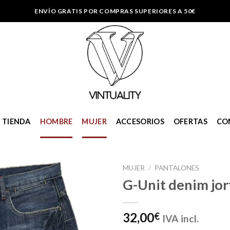
ENVÍO GRATIS POR COMPRAS SUPERIORES A 50€
TIENDA
HOMBRE
MUJER
ACCESORIOS
OFERTAS
CO
MUJER
/
PANTALONES
G-Unit denim jor
Añadir
32,00
€
IVA incl.
a la
lista de