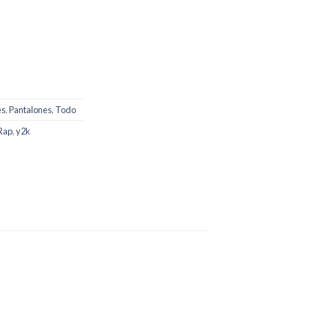
es
,
Pantalones
,
Todo
Rap
,
y2k