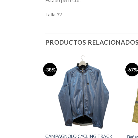
Estado perfecto.
Talla 32.
PRODUCTOS RELACIONADO
-38%
-67%
Añadir
Añadir
a la
a la
lista de
lista de
deseos
deseos
CAMPAGNOLO CYCLING TRACK
s ‘Always Open’
Bañad