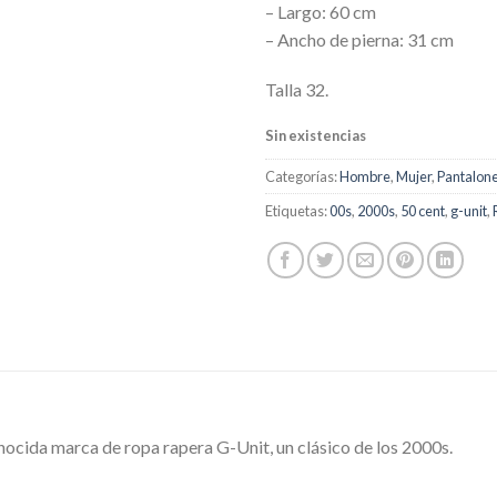
– Largo: 60 cm
– Ancho de pierna: 31 cm
Talla 32.
Sin existencias
Categorías:
Hombre
,
Mujer
,
Pantalon
Etiquetas:
00s
,
2000s
,
50 cent
,
g-unit
,
onocida marca de ropa rapera G-Unit, un clásico de los 2000s.