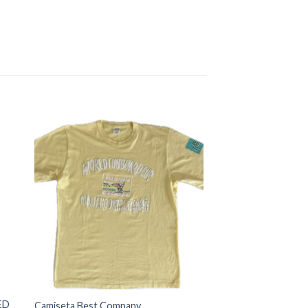
dir
Añadir
a
a la
 de
lista de
eos
deseos
ED
Camiseta Best Company