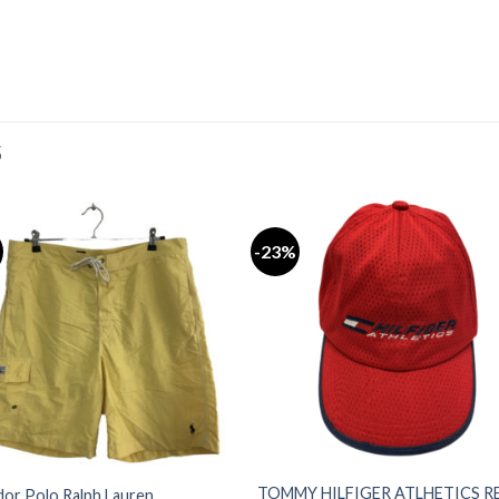
S
-23%
Añadir
Aña
a la
a l
lista de
lista
deseos
des
TOMMY HILFIGER ATLHETICS R
or Polo Ralph Lauren