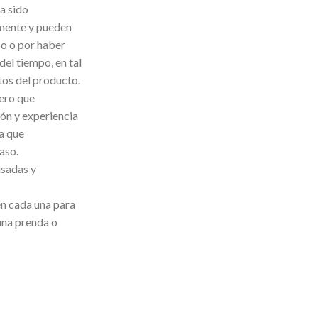
a sido
mente y pueden
so o por haber
del tiempo, en tal
tos del producto.
ero que
ón y experiencia
la que
aso.
isadas y
n cada una para
una prenda o