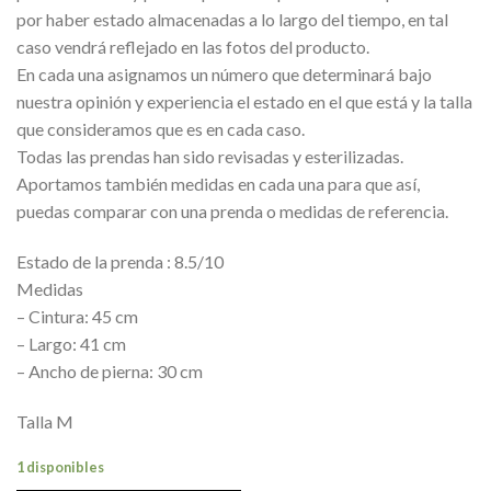
era:
es:
por haber estado almacenadas a lo largo del tiempo, en tal
32,00€.
12,95€.
caso vendrá reflejado en las fotos del producto.
En cada una asignamos un número que determinará bajo
nuestra opinión y experiencia el estado en el que está y la talla
que consideramos que es en cada caso.
Todas las prendas han sido revisadas y esterilizadas.
Aportamos también medidas en cada una para que así,
puedas comparar con una prenda o medidas de referencia.
Estado de la prenda : 8.5/10
Medidas
– Cintura: 45 cm
– Largo: 41 cm
– Ancho de pierna: 30 cm
Talla M
1 disponibles