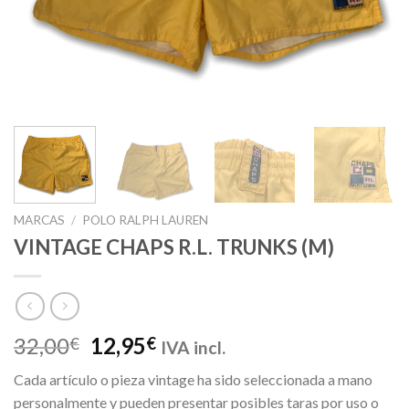
MARCAS
/
POLO RALPH LAUREN
VINTAGE CHAPS R.L. TRUNKS (M)
El
El
32,00
12,95
€
€
IVA incl.
precio
precio
Cada artículo o pieza vintage ha sido seleccionada a mano
original
actual
personalmente y pueden presentar posibles taras por uso o