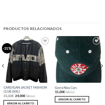
PRODUCTOS RELACIONADOS
-31%
Añadir
Añadir
a la
a la
lista de
lista de
deseos
deseos
CARDIGAN JACKET FASHION
Gorra Niza Cars
CLUB (XXL)
15,00
€
IVA incl.
El
El
35,00
€
24,00
€
IVA incl.
precio
precio
AÑADIR AL CARRITO
original
actual
AÑADIR AL CARRITO
era:
es: