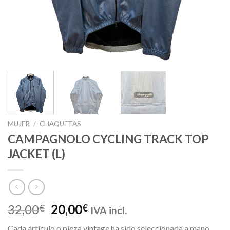
MUJER
/
CHAQUETAS
CAMPAGNOLO CYCLING TRACK TOP
JACKET (L)
El
El
32,00
20,00
€
€
IVA incl.
precio
precio
Cada artículo o pieza vintage ha sido seleccionada a mano