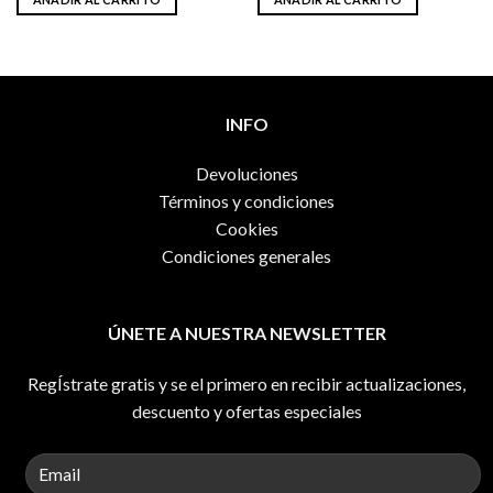
era:
es:
28,00€.
18,00€.
INFO
Devoluciones
Términos y condiciones
Cookies
Condiciones generales
ÚNETE A NUESTRA NEWSLETTER
RegÍstrate gratis y se el primero en recibir actualizaciones,
descuento y ofertas especiales