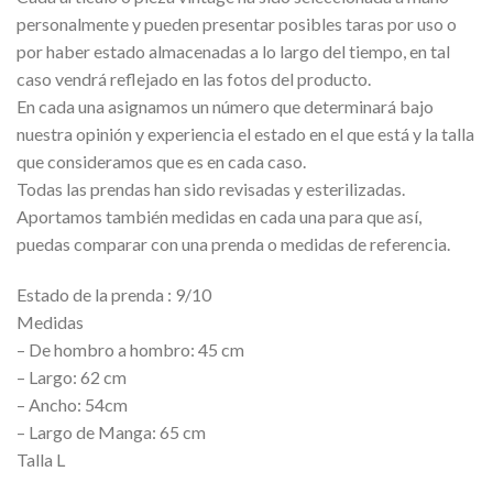
original
actual
personalmente y pueden presentar posibles taras por uso o
era:
es:
por haber estado almacenadas a lo largo del tiempo, en tal
32,00€.
20,00€.
caso vendrá reflejado en las fotos del producto.
En cada una asignamos un número que determinará bajo
nuestra opinión y experiencia el estado en el que está y la talla
que consideramos que es en cada caso.
Todas las prendas han sido revisadas y esterilizadas.
Aportamos también medidas en cada una para que así,
puedas comparar con una prenda o medidas de referencia.
Estado de la prenda : 9/10
Medidas
– De hombro a hombro: 45 cm
– Largo: 62 cm
– Ancho: 54cm
– Largo de Manga: 65 cm
Talla L