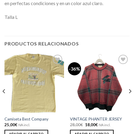
en perfectas condiciones y en un color azul claro.
Talla L
PRODUCTOS RELACIONADOS
-36%
Añadir
Añadir
a la
a la
lista de
lista de
deseos
deseos
Camiseta Best Company
VINTAGE PHANTER JERSEY
El
El
25,00
€
28,00
€
18,00
€
IVA incl.
IVA incl.
precio
precio
original
actual
AÑADIR AL CARRITO
AÑADIR AL CARRITO