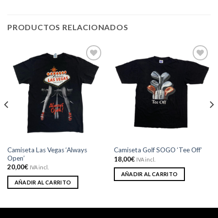
PRODUCTOS RELACIONADOS
Añadir
Añadir
a la
a la
lista de
lista de
deseos
deseos
Camiseta Las Vegas ‘Always
Camiseta Golf SOGO ‘Tee Off’
Open’
18,00
€
IVA incl.
20,00
€
IVA incl.
AÑADIR AL CARRITO
AÑADIR AL CARRITO