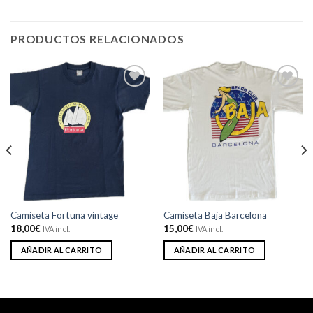
PRODUCTOS RELACIONADOS
Añadir
Añadir
a la
a la
lista de
lista de
deseos
deseos
Camiseta Fortuna vintage
Camiseta Baja Barcelona
18,00
€
15,00
€
IVA incl.
IVA incl.
AÑADIR AL CARRITO
AÑADIR AL CARRITO