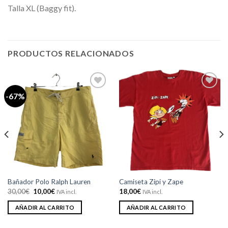
Talla XL (Baggy fit).
PRODUCTOS RELACIONADOS
-67%
Añadir
Añadir
a la
a la
lista de
lista de
deseos
deseos
Bañador Polo Ralph Lauren
Camiseta Zipi y Zape
El
El
30,00
€
10,00
€
18,00
€
IVA incl.
IVA incl.
precio
precio
original
actual
AÑADIR AL CARRITO
AÑADIR AL CARRITO
era:
es:
30,00€.
10,00€.