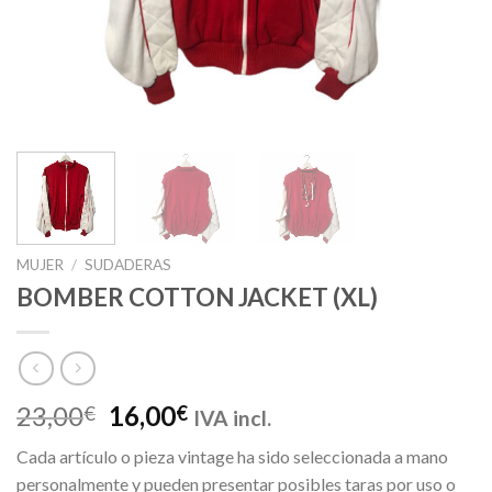
MUJER
/
SUDADERAS
BOMBER COTTON JACKET (XL)
El
El
23,00
16,00
€
€
IVA incl.
precio
precio
Cada artículo o pieza vintage ha sido seleccionada a mano
original
actual
personalmente y pueden presentar posibles taras por uso o