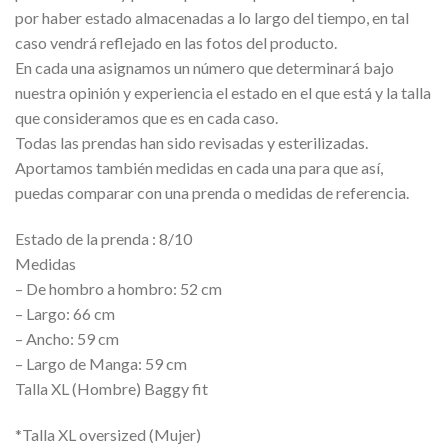
era:
es:
por haber estado almacenadas a lo largo del tiempo, en tal
23,00€.
16,00€.
caso vendrá reflejado en las fotos del producto.
En cada una asignamos un número que determinará bajo
nuestra opinión y experiencia el estado en el que está y la talla
que consideramos que es en cada caso.
Todas las prendas han sido revisadas y esterilizadas.
Aportamos también medidas en cada una para que así,
puedas comparar con una prenda o medidas de referencia.
Estado de la prenda : 8/10
Medidas
– De hombro a hombro: 52 cm
– Largo: 66 cm
– Ancho: 59 cm
– Largo de Manga: 59 cm
Talla XL (Hombre) Baggy fit
*Talla XL oversized (Mujer)