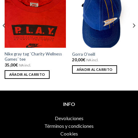
Añadir
Añadir
a la
a la
lista de
lista de
deseos
deseos
Nike gray tag `Charity Wellness
Gorra O’neill
Games´ tee
20,00
€
IVA incl.
35,00
€
IVA incl.
AÑADIR AL CARRITO
AÑADIR AL CARRITO
INFO
Devoluciones
Términos y condiciones
Cookies