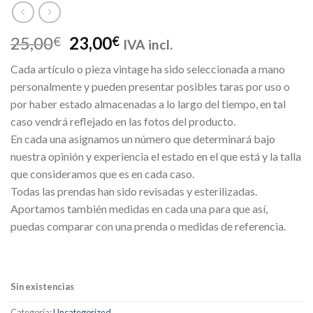
El
El
25,00
23,00
€
€
IVA incl.
precio
precio
Cada artículo o pieza vintage ha sido seleccionada a mano
original
actual
personalmente y pueden presentar posibles taras por uso o
era:
es:
por haber estado almacenadas a lo largo del tiempo, en tal
25,00€.
23,00€.
caso vendrá reflejado en las fotos del producto.
En cada una asignamos un número que determinará bajo
nuestra opinión y experiencia el estado en el que está y la talla
que consideramos que es en cada caso.
Todas las prendas han sido revisadas y esterilizadas.
Aportamos también medidas en cada una para que así,
puedas comparar con una prenda o medidas de referencia.
Sin existencias
Categoría:
Uncategorized