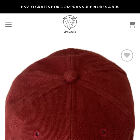
Skip
ENVÍO GRATIS POR COMPRAS SUPERIORES A 50€
to
content
Añadir
a la
lista de
deseos