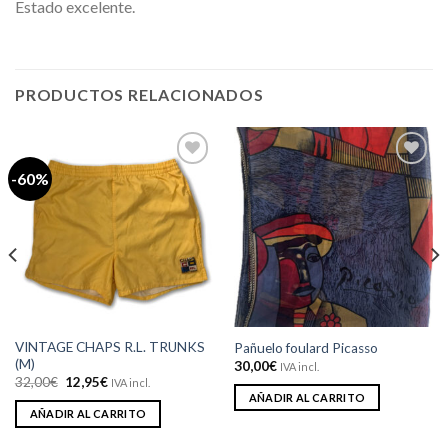
Estado excelente.
PRODUCTOS RELACIONADOS
-60%
Añadir
Añadir
a la
a la
lista de
lista de
deseos
deseos
VINTAGE CHAPS R.L. TRUNKS
Pañuelo foulard Picasso
(M)
30,00
€
IVA incl.
El
El
32,00
€
12,95
€
IVA incl.
precio
precio
AÑADIR AL CARRITO
original
actual
AÑADIR AL CARRITO
era:
es:
32,00€.
12,95€.