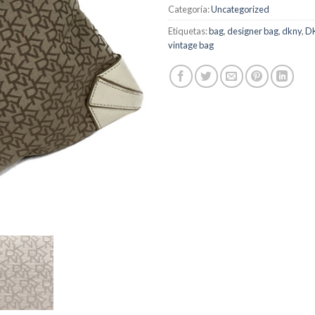
Categoría:
Uncategorized
Etiquetas:
bag
,
designer bag
,
dkny
,
D
vintage bag