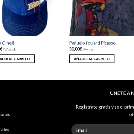
deseos
des
 O’neill
Pañuelo foulard Picasso
0
€
30,00
€
IVA incl.
IVA incl.
ADIR AL CARRITO
AÑADIR AL CARRITO
ÚNETE A 
s
RegÍstrate gratis y se el pri
iones
of
rales