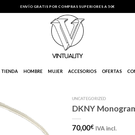
ENVÍO GRATIS POR COMPRAS SUPERIORES A 50€
TIENDA
HOMBRE
MUJER
ACCESORIOS
OFERTAS
CO
UNCATEGORIZED
DKNY Monogram 
Añadir
70,00
€
IVA incl.
a la
lista de