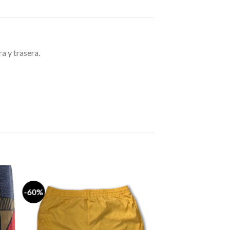
a y trasera.
-60%
dir
Añadir
a
a la
 de
lista de