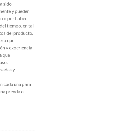
a sido
mente y pueden
so o por haber
del tiempo, en tal
tos del producto.
ero que
ón y experiencia
la que
aso.
isadas y
n cada una para
una prenda o