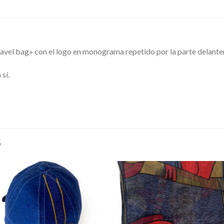
avel bag» con el logo en monograma repetido por la parte delanter
 sí.
S
Añadir
Aña
a la
a l
lista de
lista