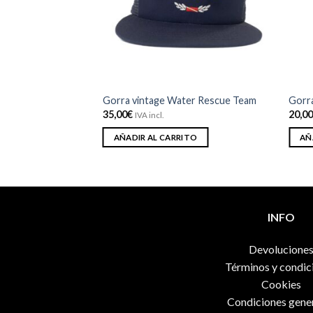
deseos
deseos
arity Wellness Games
Gorra vintage Water Rescue Team
Gorra
35,00
€
20,0
IVA incl.
AÑADIR AL CARRITO
AÑ
ITO
INFO
Devolucione
Términos y condic
Cookies
Condiciones gene