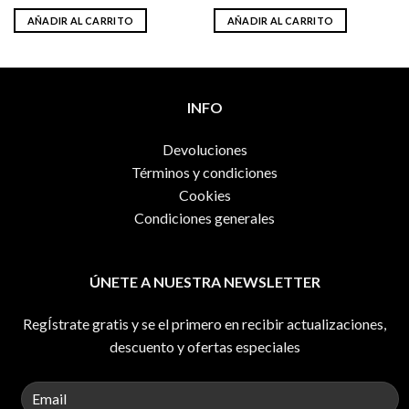
precio
precio
original
actual
AÑADIR AL CARRITO
AÑADIR AL CARRITO
era:
es:
42,95€.
32,95€.
INFO
Devoluciones
Términos y condiciones
Cookies
Condiciones generales
ÚNETE A NUESTRA NEWSLETTER
RegÍstrate gratis y se el primero en recibir actualizaciones,
descuento y ofertas especiales