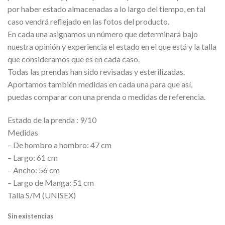
era:
es:
por haber estado almacenadas a lo largo del tiempo, en tal
25,00€.
15,00€.
caso vendrá reflejado en las fotos del producto.
En cada una asignamos un número que determinará bajo
nuestra opinión y experiencia el estado en el que está y la talla
que consideramos que es en cada caso.
Todas las prendas han sido revisadas y esterilizadas.
Aportamos también medidas en cada una para que así,
puedas comparar con una prenda o medidas de referencia.
Estado de la prenda : 9/10
Medidas
– De hombro a hombro: 47 cm
– Largo: 61 cm
– Ancho: 56 cm
– Largo de Manga: 51 cm
Talla S/M (UNISEX)
Sin existencias