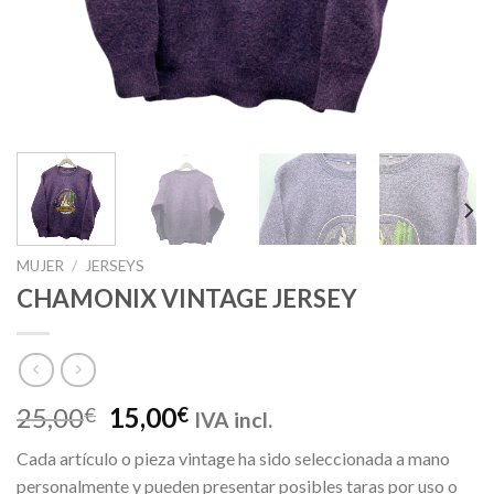
MUJER
/
JERSEYS
CHAMONIX VINTAGE JERSEY
El
El
25,00
15,00
€
€
IVA incl.
precio
precio
Cada artículo o pieza vintage ha sido seleccionada a mano
original
actual
personalmente y pueden presentar posibles taras por uso o