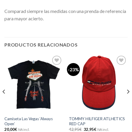
Comparad siempre las medidas con una prenda de referencía
para mayor acierto.
PRODUCTOS RELACIONADOS
-23%
Añadir
Añadir
a la
a la
lista de
lista de
deseos
deseos
Camiseta Las Vegas ‘Always
TOMMY HILFIGER ATLHETICS
Open’
RED CAP
El
El
20,00
€
42,95
€
32,95
€
IVA incl.
IVA incl.