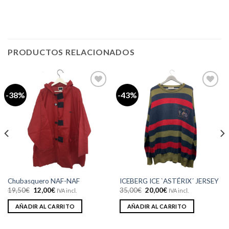
PRODUCTOS RELACIONADOS
-38%
-43%
Añadir
Añadir
a la
a la
lista de
lista de
deseos
deseos
Chubasquero NAF-NAF
ICEBERG ICE `ASTÉRIX´ JERSEY
El
El
El
El
19,50
€
12,00
€
35,00
€
20,00
€
IVA incl.
IVA incl.
precio
precio
precio
precio
original
actual
original
actual
AÑADIR AL CARRITO
AÑADIR AL CARRITO
era:
es:
era:
es:
19,50€.
12,00€.
35,00€.
20,00€.