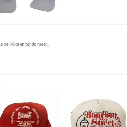
e de Nike en tejido mesh.
S
Añadir
Aña
a la
a l
lista de
lista