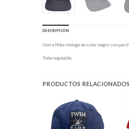
DESCRIPCIÓN
Gorra Nike vintage en color negro con parch
Talla regulable.
PRODUCTOS RELACIONADO
Añadir
Añadir
a la
a la
lista de
lista de