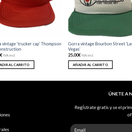
deseos
des
 vintage ‘trucker cap’ Thompson
Gorra vintage Bourbon Street ‘La
onstruction
Vegas’
0
€
25,00
€
IVA incl.
IVA incl.
ADIR AL CARRITO
AÑADIR AL CARRITO
ÚNETE A 
s
RegÍstrate gratis y se el pri
iones
of
rales