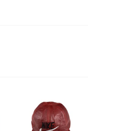
dir
Añadir
a
a la
 de
lista de