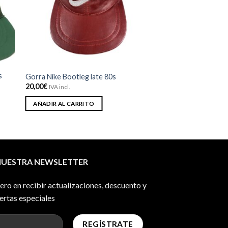
eos
deseos
s
Gorra Nike Bootleg late 80s
20,00
€
IVA incl.
AÑADIR AL CARRITO
NUESTRA NEWSLETTER
mero en recibir actualizaciones, descuento y
ertas especiales