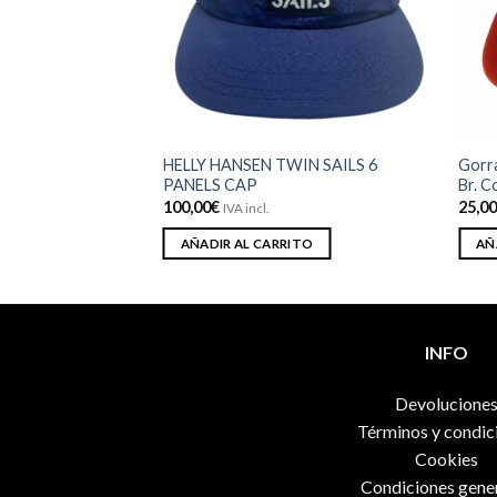
deseos
deseos
HELLY HANSEN TWIN SAILS 6
Gorra
rs Light camo
PANELS CAP
Br. C
100,00
€
25,0
IVA incl.
ITO
AÑADIR AL CARRITO
AÑ
INFO
Devolucione
Términos y condic
Cookies
Condiciones gene