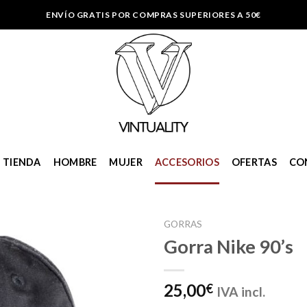
ENVÍO GRATIS POR COMPRAS SUPERIORES A 50€
TIENDA
HOMBRE
MUJER
ACCESORIOS
OFERTAS
CO
GORRAS
Gorra Nike 90’s
Añadir
25,00
€
IVA incl.
a la
lista de