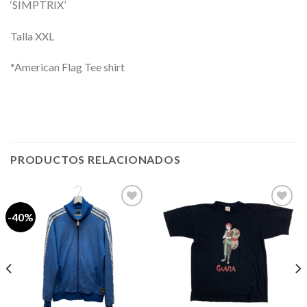
‘SIMPTRIX’
Talla XXL
*American Flag Tee shirt
PRODUCTOS RELACIONADOS
-40%
Añadir
Añadir
a la
a la
lista de
lista de
deseos
deseos