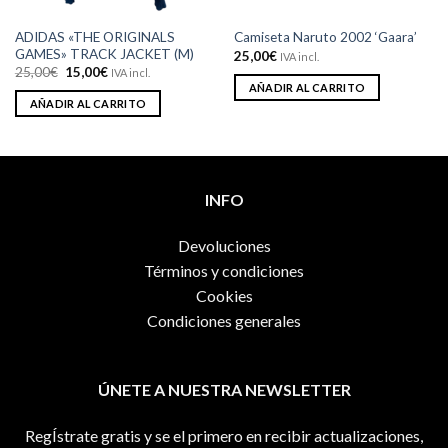
ADIDAS «THE ORIGINALS
Camiseta Naruto 2002 ‘Gaara’
GAMES» TRACK JACKET (M)
25,00
€
IVA incl.
El
El
25,00
€
15,00
€
IVA incl.
precio
precio
AÑADIR AL CARRITO
original
actual
AÑADIR AL CARRITO
era:
es:
25,00€.
15,00€.
INFO
Devoluciones
Términos y condiciones
Cookies
Condiciones generales
ÚNETE A NUESTRA NEWSLETTER
RegÍstrate gratis y se el primero en recibir actualizaciones,