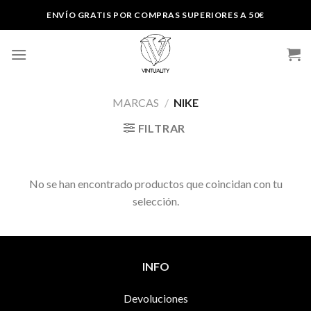
Skip
ENVÍO GRATIS POR COMPRAS SUPERIORES A 50€
to
content
MARCAS
/
NIKE
FILTRAR
No se han encontrado productos que coincidan con tu
selección.
INFO
Devoluciones